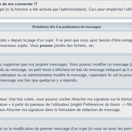
de me connecter !?
(si la fonction a été activée par l’administrateur). Ceci pour empêcher l’utilis
Problèmes liés à la publication de messages
re » depuis la page d’un sujet. Il se peut que vous ayez besoin d’être enregi
 nouveaux sujets, Vous
pouvez
joindre des fichiers, etc.
ou supprimer que vos propres messages. Vous pouvez modifier un message (que
au message, un petit texte s’affichera en bas du message indiquant qu’il a ét
odérateur ou un administrateur modifie le message, cependant ils ont la possib
un message une fois que quelqu’un y a répondu.
sateur. Une fois créée, vous pouvez cocher
Attacher ma signature
sur le formul
ure » à partir du panneau de l’utilisateur (onglet
Préférences du forum --> Mo
case
Attacher ma signature
dans le formulaire de rédaction de message.
jet ou la modification du premier message d’un sujet (si vous en avez les perm