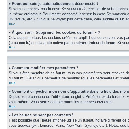
» Pourquoi suis-je automatiquement déconnecté ?
Si vous ne cochez pas la case
Se souvenir de moi
lors de votre connex
le même ordinateur. Pour rester connecté, cochez la case
Se souvenir 
université, etc.). Si vous ne voyez pas cette case, cela signifie qu’un a
Haut
» À quoi sert « Supprimer les cookies du forum » ?
Cela supprime tous les cookies créés par phpBB qui conservent vos param
(lu ou non lu) si cela a été activé par un administrateur du forum. Si 
Haut
» Comment modifier mes paramètres ?
Si vous êtes membre de ce forum, tous vos paramètres sont stockés da
du forum). Cela vous permettra de modifier tous les paramètres et préf
Haut
» Comment empêcher mon nom d’apparaître dans la liste des mem
Depuis votre panneau de l’utilisateur, onglet « Préférences du forum », 
vous-même. Vous serez compté parmi les membres invisibles.
Haut
» Les heures ne sont pas correctes !
Il est possible que l’heure affichée utilise un fuseau horaire différent 
vous trouvez (ex : Londres, Paris, New York, Sydney, etc.). Notez que 