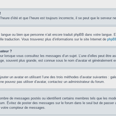
!
’heure d’été et que l’heure est toujours incorrecte, il se peut que le serveur n
otre langue ou bien que personne n’ait encore traduit phpBB dans votre langue.
lle traduction. Vous trouverez plus d’informations sur le site Internet de
phpB
sateur ?
eur lorsque vous consultez les messages d’un sujet. L’une d’elles peut être a
age, souvent plus grande, est connue sous le nom d’avatar et généralement 
jouter un avatar en utilisant l’une des trois méthodes d’avatar suivantes : gal
 ne pouvez pas utiliser d’avatar, contactez un administrateur du forum.
e nombre de messages postés ou identifient certains membres tels que les mod
u forum. Évitez de poster des messages sur le forum dans le seul but de passer 
er votre compteur de messages.