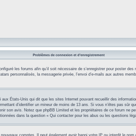
Problèmes de connexion et d’enregistrement
onfiguré les forums afin qu’il soit nécessaire de s’enregistrer pour poster des
tars personnalisés, la messagerie privée, l’envoi d’e-mails aux autres membr
i aux États-Unis qui dit que les sites Internet pouvant recueillir des informa
permettant d’identifier un mineur de moins de 13 ans. Si vous n’êtes pas sûr q
btenir son avis. Notez que phpBB Limited et les propriétaires de ce forum ne pe
ntionnées dans la question « Qui contacter pour les abus ou les questions lég
e nouveaux comptes. Il peut également avoir banni votre IP ou interdit le nom 