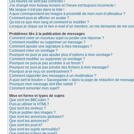
Les heures ne sont pas correctes !
J’ai changé mon fuseau horaire et l’heure est toujours incorrecte !
Ma langue n’est pas dans la liste !
A quoi correspondent les images à proximité de mon nom d’utilisateur ?
Comment puis-je afficher un avatar ?
Qu’est-ce que mon rang et comment le modifier ?
Lorsque je clique sur le lien
e-mail
d’un membre, on me demande de me conn
Problèmes liés à la publication de messages
Comment créer un nouveau sujet ou poster une réponse ?
Comment modifier ou supprimer un message ?
Comment ajouter une signature à mes messages ?
Comment créer un sondage ?
Pourquoi ne puis-je pas ajouter plus d’options à mon sondage?
Comment modifier ou supprimer un sondage ?
Pourquoi ne puis-je pas accéder à un forum ?
Pourquoi ne puis-je pas joindre des fichiers à mon message?
Pourquoi ai-je reçu un avertissement ?
Comment rapporter des messages à un modérateur ?
À quoi sert le bouton « Sauvegarder » dans la page de rédaction de messag
Pourquoi mon message doit être validé ?
Comment remonter mon sujet?
Mise en forme et types de sujets
Que sont les BBCodes ?
Puis-je utiliser le HTML?
Que sont les smileys ?
Puis-je publier des images ?
Que sont les annonces globales?
Que sont les annonces?
Que sont les post-it?
Que sont les sujets verrouillés?
Que sont les icônes de sujet?