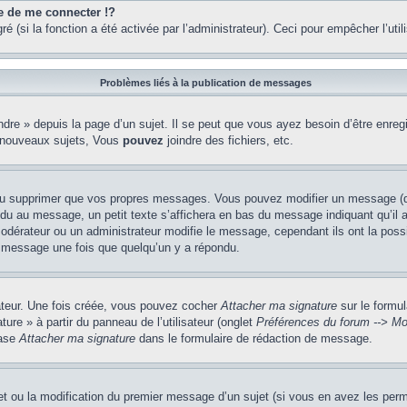
de me connecter !?
(si la fonction a été activée par l’administrateur). Ceci pour empêcher l’utilis
Problèmes liés à la publication de messages
re » depuis la page d’un sujet. Il se peut que vous ayez besoin d’être enregi
 nouveaux sujets, Vous
pouvez
joindre des fichiers, etc.
ou supprimer que vos propres messages. Vous pouvez modifier un message (que
au message, un petit texte s’affichera en bas du message indiquant qu’il a ét
odérateur ou un administrateur modifie le message, cependant ils ont la possib
un message une fois que quelqu’un y a répondu.
sateur. Une fois créée, vous pouvez cocher
Attacher ma signature
sur le formul
ure » à partir du panneau de l’utilisateur (onglet
Préférences du forum --> Mo
case
Attacher ma signature
dans le formulaire de rédaction de message.
jet ou la modification du premier message d’un sujet (si vous en avez les perm