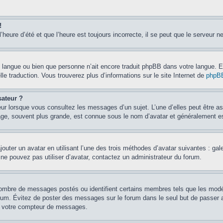
!
’heure d’été et que l’heure est toujours incorrecte, il se peut que le serveur n
otre langue ou bien que personne n’ait encore traduit phpBB dans votre langue.
lle traduction. Vous trouverez plus d’informations sur le site Internet de
phpB
sateur ?
eur lorsque vous consultez les messages d’un sujet. L’une d’elles peut être a
age, souvent plus grande, est connue sous le nom d’avatar et généralement 
jouter un avatar en utilisant l’une des trois méthodes d’avatar suivantes : gal
 ne pouvez pas utiliser d’avatar, contactez un administrateur du forum.
e nombre de messages postés ou identifient certains membres tels que les mod
u forum. Évitez de poster des messages sur le forum dans le seul but de passer 
er votre compteur de messages.