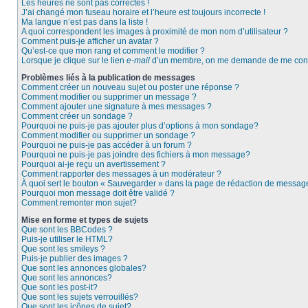
Les heures ne sont pas correctes !
J’ai changé mon fuseau horaire et l’heure est toujours incorrecte !
Ma langue n’est pas dans la liste !
A quoi correspondent les images à proximité de mon nom d’utilisateur ?
Comment puis-je afficher un avatar ?
Qu’est-ce que mon rang et comment le modifier ?
Lorsque je clique sur le lien
e-mail
d’un membre, on me demande de me conn
Problèmes liés à la publication de messages
Comment créer un nouveau sujet ou poster une réponse ?
Comment modifier ou supprimer un message ?
Comment ajouter une signature à mes messages ?
Comment créer un sondage ?
Pourquoi ne puis-je pas ajouter plus d’options à mon sondage?
Comment modifier ou supprimer un sondage ?
Pourquoi ne puis-je pas accéder à un forum ?
Pourquoi ne puis-je pas joindre des fichiers à mon message?
Pourquoi ai-je reçu un avertissement ?
Comment rapporter des messages à un modérateur ?
À quoi sert le bouton « Sauvegarder » dans la page de rédaction de messag
Pourquoi mon message doit être validé ?
Comment remonter mon sujet?
Mise en forme et types de sujets
Que sont les BBCodes ?
Puis-je utiliser le HTML?
Que sont les smileys ?
Puis-je publier des images ?
Que sont les annonces globales?
Que sont les annonces?
Que sont les post-it?
Que sont les sujets verrouillés?
Que sont les icônes de sujet?