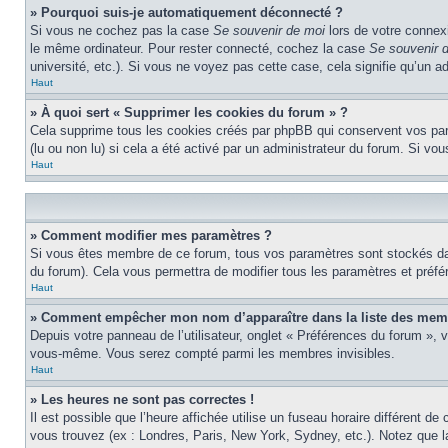
» Pourquoi suis-je automatiquement déconnecté ?
Si vous ne cochez pas la case
Se souvenir de moi
lors de votre connex
le même ordinateur. Pour rester connecté, cochez la case
Se souvenir 
université, etc.). Si vous ne voyez pas cette case, cela signifie qu’un a
Haut
» À quoi sert « Supprimer les cookies du forum » ?
Cela supprime tous les cookies créés par phpBB qui conservent vos param
(lu ou non lu) si cela a été activé par un administrateur du forum. Si 
Haut
» Comment modifier mes paramètres ?
Si vous êtes membre de ce forum, tous vos paramètres sont stockés da
du forum). Cela vous permettra de modifier tous les paramètres et préf
Haut
» Comment empêcher mon nom d’apparaître dans la liste des mem
Depuis votre panneau de l’utilisateur, onglet « Préférences du forum », 
vous-même. Vous serez compté parmi les membres invisibles.
Haut
» Les heures ne sont pas correctes !
Il est possible que l’heure affichée utilise un fuseau horaire différent 
vous trouvez (ex : Londres, Paris, New York, Sydney, etc.). Notez que 