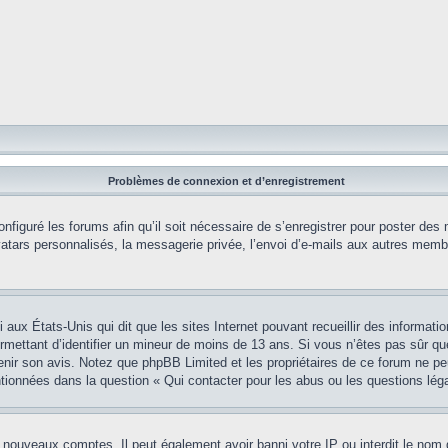
Problèmes de connexion et d’enregistrement
onfiguré les forums afin qu’il soit nécessaire de s’enregistrer pour poster des
tars personnalisés, la messagerie privée, l’envoi d’e-mails aux autres membr
i aux États-Unis qui dit que les sites Internet pouvant recueillir des informa
permettant d’identifier un mineur de moins de 13 ans. Si vous n’êtes pas sûr q
btenir son avis. Notez que phpBB Limited et les propriétaires de ce forum ne pe
ntionnées dans la question « Qui contacter pour les abus ou les questions lég
e nouveaux comptes. Il peut également avoir banni votre IP ou interdit le nom 