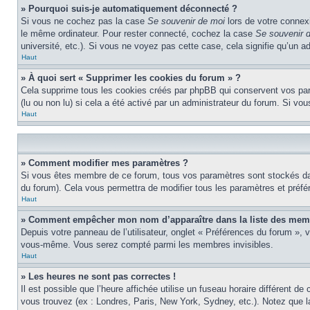
» Pourquoi suis-je automatiquement déconnecté ?
Si vous ne cochez pas la case
Se souvenir de moi
lors de votre connex
le même ordinateur. Pour rester connecté, cochez la case
Se souvenir 
université, etc.). Si vous ne voyez pas cette case, cela signifie qu’un a
Haut
» À quoi sert « Supprimer les cookies du forum » ?
Cela supprime tous les cookies créés par phpBB qui conservent vos param
(lu ou non lu) si cela a été activé par un administrateur du forum. Si 
Haut
» Comment modifier mes paramètres ?
Si vous êtes membre de ce forum, tous vos paramètres sont stockés da
du forum). Cela vous permettra de modifier tous les paramètres et préf
Haut
» Comment empêcher mon nom d’apparaître dans la liste des mem
Depuis votre panneau de l’utilisateur, onglet « Préférences du forum », 
vous-même. Vous serez compté parmi les membres invisibles.
Haut
» Les heures ne sont pas correctes !
Il est possible que l’heure affichée utilise un fuseau horaire différent 
vous trouvez (ex : Londres, Paris, New York, Sydney, etc.). Notez que 