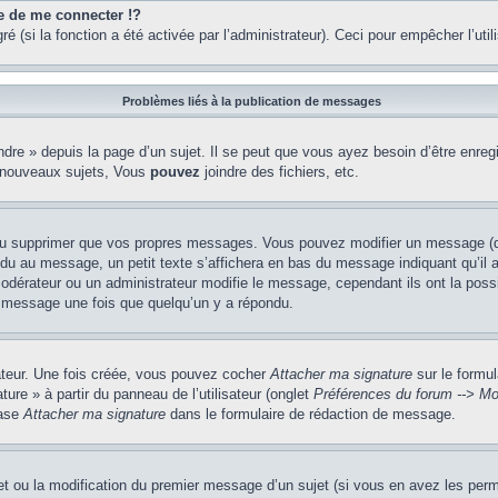
de me connecter !?
(si la fonction a été activée par l’administrateur). Ceci pour empêcher l’utilis
Problèmes liés à la publication de messages
re » depuis la page d’un sujet. Il se peut que vous ayez besoin d’être enregi
 nouveaux sujets, Vous
pouvez
joindre des fichiers, etc.
ou supprimer que vos propres messages. Vous pouvez modifier un message (que
au message, un petit texte s’affichera en bas du message indiquant qu’il a ét
odérateur ou un administrateur modifie le message, cependant ils ont la possib
un message une fois que quelqu’un y a répondu.
sateur. Une fois créée, vous pouvez cocher
Attacher ma signature
sur le formul
ure » à partir du panneau de l’utilisateur (onglet
Préférences du forum --> Mo
case
Attacher ma signature
dans le formulaire de rédaction de message.
jet ou la modification du premier message d’un sujet (si vous en avez les perm