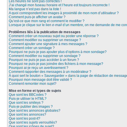
Les heures ne sont pas correctes !
J’ai changé mon fuseau horaire et l’heure est toujours incorrecte !
Ma langue n’est pas dans la liste !
A quoi correspondent les images à proximité de mon nom d’utilisateur ?
Comment puis-je afficher un avatar ?
Qu’est-ce que mon rang et comment le modifier ?
Lorsque je clique sur le lien
e-mail
d’un membre, on me demande de me conn
Problèmes liés à la publication de messages
Comment créer un nouveau sujet ou poster une réponse ?
Comment modifier ou supprimer un message ?
Comment ajouter une signature à mes messages ?
Comment créer un sondage ?
Pourquoi ne puis-je pas ajouter plus d’options à mon sondage?
Comment modifier ou supprimer un sondage ?
Pourquoi ne puis-je pas accéder à un forum ?
Pourquoi ne puis-je pas joindre des fichiers à mon message?
Pourquoi ai-je reçu un avertissement ?
Comment rapporter des messages à un modérateur ?
À quoi sert le bouton « Sauvegarder » dans la page de rédaction de messag
Pourquoi mon message doit être validé ?
Comment remonter mon sujet?
Mise en forme et types de sujets
Que sont les BBCodes ?
Puis-je utiliser le HTML?
Que sont les smileys ?
Puis-je publier des images ?
Que sont les annonces globales?
Que sont les annonces?
Que sont les post-it?
Que sont les sujets verrouillés?
Que sont les icônes de sujet?