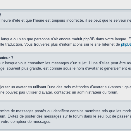
!
’heure d’été et que l’heure est toujours incorrecte, il se peut que le serveur n
otre langue ou bien que personne n’ait encore traduit phpBB dans votre langue.
lle traduction. Vous trouverez plus d’informations sur le site Internet de
phpB
sateur ?
eur lorsque vous consultez les messages d’un sujet. L’une d’elles peut être a
age, souvent plus grande, est connue sous le nom d’avatar et généralement 
jouter un avatar en utilisant l’une des trois méthodes d’avatar suivantes : gal
 ne pouvez pas utiliser d’avatar, contactez un administrateur du forum.
e nombre de messages postés ou identifient certains membres tels que les mod
u forum. Évitez de poster des messages sur le forum dans le seul but de passer 
er votre compteur de messages.