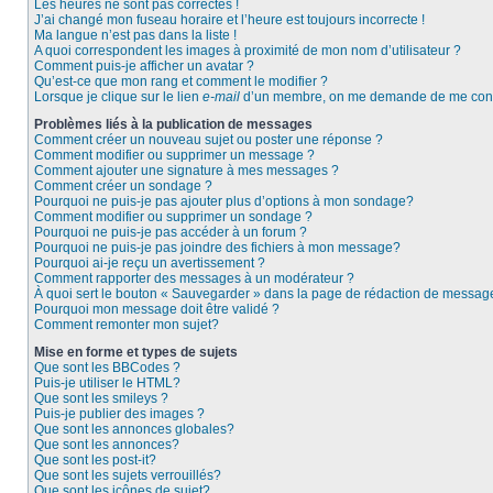
Les heures ne sont pas correctes !
J’ai changé mon fuseau horaire et l’heure est toujours incorrecte !
Ma langue n’est pas dans la liste !
A quoi correspondent les images à proximité de mon nom d’utilisateur ?
Comment puis-je afficher un avatar ?
Qu’est-ce que mon rang et comment le modifier ?
Lorsque je clique sur le lien
e-mail
d’un membre, on me demande de me conn
Problèmes liés à la publication de messages
Comment créer un nouveau sujet ou poster une réponse ?
Comment modifier ou supprimer un message ?
Comment ajouter une signature à mes messages ?
Comment créer un sondage ?
Pourquoi ne puis-je pas ajouter plus d’options à mon sondage?
Comment modifier ou supprimer un sondage ?
Pourquoi ne puis-je pas accéder à un forum ?
Pourquoi ne puis-je pas joindre des fichiers à mon message?
Pourquoi ai-je reçu un avertissement ?
Comment rapporter des messages à un modérateur ?
À quoi sert le bouton « Sauvegarder » dans la page de rédaction de messag
Pourquoi mon message doit être validé ?
Comment remonter mon sujet?
Mise en forme et types de sujets
Que sont les BBCodes ?
Puis-je utiliser le HTML?
Que sont les smileys ?
Puis-je publier des images ?
Que sont les annonces globales?
Que sont les annonces?
Que sont les post-it?
Que sont les sujets verrouillés?
Que sont les icônes de sujet?