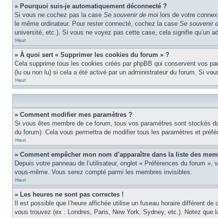
» Pourquoi suis-je automatiquement déconnecté ?
Si vous ne cochez pas la case
Se souvenir de moi
lors de votre connex
le même ordinateur. Pour rester connecté, cochez la case
Se souvenir 
université, etc.). Si vous ne voyez pas cette case, cela signifie qu’un a
Haut
» À quoi sert « Supprimer les cookies du forum » ?
Cela supprime tous les cookies créés par phpBB qui conservent vos param
(lu ou non lu) si cela a été activé par un administrateur du forum. Si 
Haut
» Comment modifier mes paramètres ?
Si vous êtes membre de ce forum, tous vos paramètres sont stockés da
du forum). Cela vous permettra de modifier tous les paramètres et préf
Haut
» Comment empêcher mon nom d’apparaître dans la liste des mem
Depuis votre panneau de l’utilisateur, onglet « Préférences du forum », 
vous-même. Vous serez compté parmi les membres invisibles.
Haut
» Les heures ne sont pas correctes !
Il est possible que l’heure affichée utilise un fuseau horaire différent 
vous trouvez (ex : Londres, Paris, New York, Sydney, etc.). Notez que 