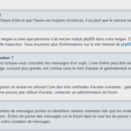
!
’heure d’été et que l’heure est toujours incorrecte, il se peut que le serveur n
otre langue ou bien que personne n’ait encore traduit phpBB dans votre langue.
lle traduction. Vous trouverez plus d’informations sur le site Internet de
phpB
sateur ?
eur lorsque vous consultez les messages d’un sujet. L’une d’elles peut être a
age, souvent plus grande, est connue sous le nom d’avatar et généralement 
jouter un avatar en utilisant l’une des trois méthodes d’avatar suivantes : gal
 ne pouvez pas utiliser d’avatar, contactez un administrateur du forum.
e nombre de messages postés ou identifient certains membres tels que les mod
u forum. Évitez de poster des messages sur le forum dans le seul but de passer 
er votre compteur de messages.