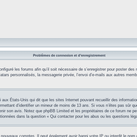
Problèmes de connexion et d’enregistrement
onfiguré les forums afin qu’il soit nécessaire de s’enregistrer pour poster des
tars personnalisés, la messagerie privée, l’envoi d’e-mails aux autres membr
i aux États-Unis qui dit que les sites Internet pouvant recueillir des informa
permettant d’identifier un mineur de moins de 13 ans. Si vous n’êtes pas sûr q
btenir son avis. Notez que phpBB Limited et les propriétaires de ce forum ne pe
ntionnées dans la question « Qui contacter pour les abus ou les questions lég
e nouveaux comptes. Il peut également avoir banni votre IP ou interdit le nom 