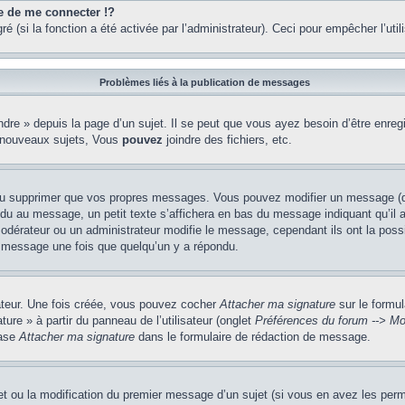
de me connecter !?
(si la fonction a été activée par l’administrateur). Ceci pour empêcher l’utilis
Problèmes liés à la publication de messages
re » depuis la page d’un sujet. Il se peut que vous ayez besoin d’être enregi
 nouveaux sujets, Vous
pouvez
joindre des fichiers, etc.
ou supprimer que vos propres messages. Vous pouvez modifier un message (que
au message, un petit texte s’affichera en bas du message indiquant qu’il a ét
odérateur ou un administrateur modifie le message, cependant ils ont la possib
un message une fois que quelqu’un y a répondu.
sateur. Une fois créée, vous pouvez cocher
Attacher ma signature
sur le formul
ure » à partir du panneau de l’utilisateur (onglet
Préférences du forum --> Mo
case
Attacher ma signature
dans le formulaire de rédaction de message.
jet ou la modification du premier message d’un sujet (si vous en avez les perm