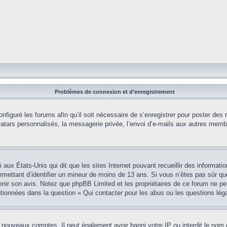
Problèmes de connexion et d’enregistrement
onfiguré les forums afin qu’il soit nécessaire de s’enregistrer pour poster des
tars personnalisés, la messagerie privée, l’envoi d’e-mails aux autres membr
i aux États-Unis qui dit que les sites Internet pouvant recueillir des informa
permettant d’identifier un mineur de moins de 13 ans. Si vous n’êtes pas sûr q
btenir son avis. Notez que phpBB Limited et les propriétaires de ce forum ne pe
ntionnées dans la question « Qui contacter pour les abus ou les questions lég
e nouveaux comptes. Il peut également avoir banni votre IP ou interdit le nom 