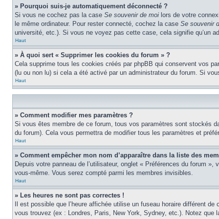
» Pourquoi suis-je automatiquement déconnecté ?
Si vous ne cochez pas la case
Se souvenir de moi
lors de votre connex
le même ordinateur. Pour rester connecté, cochez la case
Se souvenir 
université, etc.). Si vous ne voyez pas cette case, cela signifie qu’un a
Haut
» À quoi sert « Supprimer les cookies du forum » ?
Cela supprime tous les cookies créés par phpBB qui conservent vos param
(lu ou non lu) si cela a été activé par un administrateur du forum. Si 
Haut
» Comment modifier mes paramètres ?
Si vous êtes membre de ce forum, tous vos paramètres sont stockés da
du forum). Cela vous permettra de modifier tous les paramètres et préf
Haut
» Comment empêcher mon nom d’apparaître dans la liste des mem
Depuis votre panneau de l’utilisateur, onglet « Préférences du forum », 
vous-même. Vous serez compté parmi les membres invisibles.
Haut
» Les heures ne sont pas correctes !
Il est possible que l’heure affichée utilise un fuseau horaire différent 
vous trouvez (ex : Londres, Paris, New York, Sydney, etc.). Notez que 