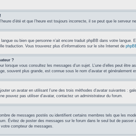
!
’heure d’été et que l’heure est toujours incorrecte, il se peut que le serveur n
otre langue ou bien que personne n’ait encore traduit phpBB dans votre langue.
lle traduction. Vous trouverez plus d’informations sur le site Internet de
phpB
sateur ?
eur lorsque vous consultez les messages d’un sujet. L’une d’elles peut être a
age, souvent plus grande, est connue sous le nom d’avatar et généralement 
jouter un avatar en utilisant l’une des trois méthodes d’avatar suivantes : gal
 ne pouvez pas utiliser d’avatar, contactez un administrateur du forum.
e nombre de messages postés ou identifient certains membres tels que les mod
u forum. Évitez de poster des messages sur le forum dans le seul but de passer 
er votre compteur de messages.