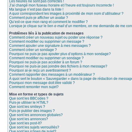
Les heures ne sont pas correctes !
J’ai changé mon fuseau horaire et l’heure est toujours incorrecte !
Ma langue n’est pas dans la liste !
A quoi correspondent les images à proximité de mon nom d’utilisateur ?
Comment puis-je afficher un avatar ?
Qu’est-ce que mon rang et comment le modifier ?
Lorsque je clique sur le lien
e-mail
d’un membre, on me demande de me conn
Problèmes liés à la publication de messages
Comment créer un nouveau sujet ou poster une réponse ?
Comment modifier ou supprimer un message ?
Comment ajouter une signature à mes messages ?
Comment créer un sondage ?
Pourquoi ne puis-je pas ajouter plus d’options à mon sondage?
Comment modifier ou supprimer un sondage ?
Pourquoi ne puis-je pas accéder à un forum ?
Pourquoi ne puis-je pas joindre des fichiers à mon message?
Pourquoi ai-je reçu un avertissement ?
Comment rapporter des messages à un modérateur ?
À quoi sert le bouton « Sauvegarder » dans la page de rédaction de messag
Pourquoi mon message doit être validé ?
Comment remonter mon sujet?
Mise en forme et types de sujets
Que sont les BBCodes ?
Puis-je utiliser le HTML?
Que sont les smileys ?
Puis-je publier des images ?
Que sont les annonces globales?
Que sont les annonces?
Que sont les post-it?
Que sont les sujets verrouillés?
Que sont les icônes de sujet?