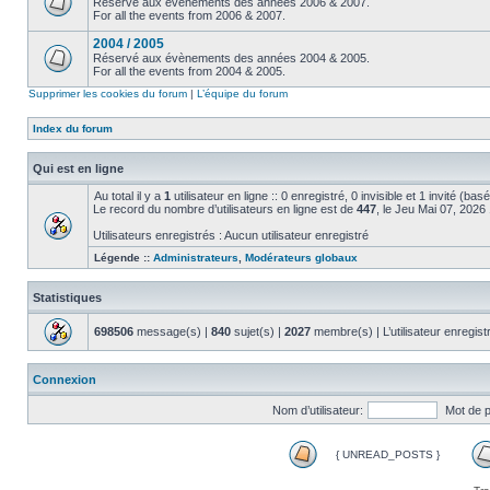
Réservé aux évènements des années 2006 & 2007.
For all the events from 2006 & 2007.
2004 / 2005
Réservé aux évènements des années 2004 & 2005.
For all the events from 2004 & 2005.
Supprimer les cookies du forum
|
L’équipe du forum
Index du forum
Qui est en ligne
Au total il y a
1
utilisateur en ligne :: 0 enregistré, 0 invisible et 1 invité (ba
Le record du nombre d’utilisateurs en ligne est de
447
, le Jeu Mai 07, 2026
Utilisateurs enregistrés : Aucun utilisateur enregistré
Légende ::
Administrateurs
,
Modérateurs globaux
Statistiques
698506
message(s) |
840
sujet(s) |
2027
membre(s) | L’utilisateur enregist
Connexion
Nom d’utilisateur:
Mot de 
{ UNREAD_POSTS }