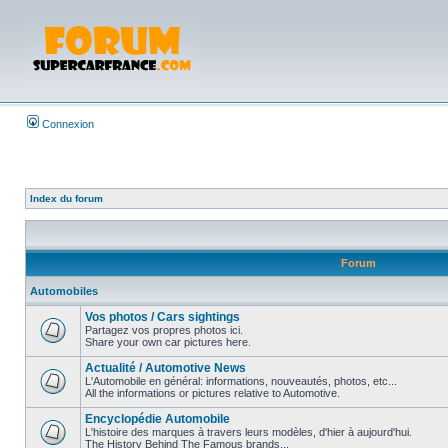
Connexion
Index du forum
Forum
Automobiles
Vos photos / Cars sightings
Partagez vos propres photos ici.
Share your own car pictures here.
Actualité / Automotive News
L'Automobile en général: informations, nouveautés, photos, etc...
All the informations or pictures relative to Automotive.
Encyclopédie Automobile
L'histoire des marques à travers leurs modèles, d'hier à aujourd'hui.
The History Behind The Famous brands...