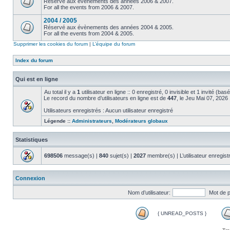
Réservé aux évènements des années 2006 & 2007.
For all the events from 2006 & 2007.
2004 / 2005
Réservé aux évènements des années 2004 & 2005.
For all the events from 2004 & 2005.
Supprimer les cookies du forum
|
L’équipe du forum
Index du forum
Qui est en ligne
Au total il y a
1
utilisateur en ligne :: 0 enregistré, 0 invisible et 1 invité (ba
Le record du nombre d’utilisateurs en ligne est de
447
, le Jeu Mai 07, 2026
Utilisateurs enregistrés : Aucun utilisateur enregistré
Légende ::
Administrateurs
,
Modérateurs globaux
Statistiques
698506
message(s) |
840
sujet(s) |
2027
membre(s) | L’utilisateur enregist
Connexion
Nom d’utilisateur:
Mot de 
{ UNREAD_POSTS }