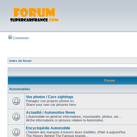
Connexion
Index du forum
Forum
Automobiles
Vos photos / Cars sightings
Partagez vos propres photos ici.
Share your own car pictures here.
Actualité / Automotive News
L'Automobile en général: informations, nouveautés, photos, etc...
All the informations or pictures relative to Automotive.
Encyclopédie Automobile
L'histoire des marques à travers leurs modèles, d'hier à aujourd'hui.
The History Behind The Famous brands...