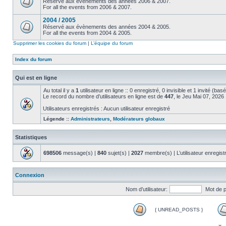
Réservé aux évènements des années 2006 & 2007.
For all the events from 2006 & 2007.
2004 / 2005
Réservé aux évènements des années 2004 & 2005.
For all the events from 2004 & 2005.
Supprimer les cookies du forum
|
L’équipe du forum
Index du forum
Qui est en ligne
Au total il y a
1
utilisateur en ligne :: 0 enregistré, 0 invisible et 1 invité (ba
Le record du nombre d’utilisateurs en ligne est de
447
, le Jeu Mai 07, 2026
Utilisateurs enregistrés : Aucun utilisateur enregistré
Légende ::
Administrateurs
,
Modérateurs globaux
Statistiques
698506
message(s) |
840
sujet(s) |
2027
membre(s) | L’utilisateur enregist
Connexion
Nom d’utilisateur:
Mot de 
{ UNREAD_POSTS }