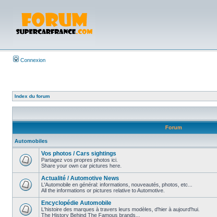
Connexion
Index du forum
Forum
Automobiles
Vos photos / Cars sightings
Partagez vos propres photos ici.
Share your own car pictures here.
Actualité / Automotive News
L'Automobile en général: informations, nouveautés, photos, etc...
All the informations or pictures relative to Automotive.
Encyclopédie Automobile
L'histoire des marques à travers leurs modèles, d'hier à aujourd'hui.
The History Behind The Famous brands...