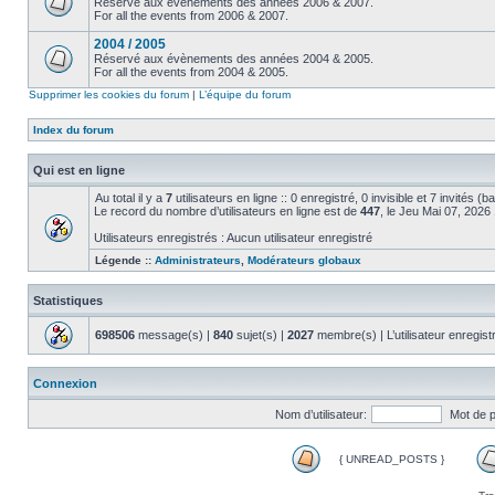
Réservé aux évènements des années 2006 & 2007.
For all the events from 2006 & 2007.
2004 / 2005
Réservé aux évènements des années 2004 & 2005.
For all the events from 2004 & 2005.
Supprimer les cookies du forum
|
L’équipe du forum
Index du forum
Qui est en ligne
Au total il y a
7
utilisateurs en ligne :: 0 enregistré, 0 invisible et 7 invités (
Le record du nombre d’utilisateurs en ligne est de
447
, le Jeu Mai 07, 2026
Utilisateurs enregistrés : Aucun utilisateur enregistré
Légende ::
Administrateurs
,
Modérateurs globaux
Statistiques
698506
message(s) |
840
sujet(s) |
2027
membre(s) | L’utilisateur enregist
Connexion
Nom d’utilisateur:
Mot de 
{ UNREAD_POSTS }