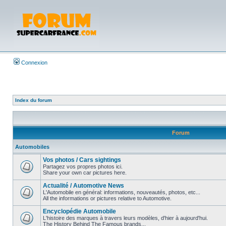
Connexion
Index du forum
Forum
Automobiles
Vos photos / Cars sightings
Partagez vos propres photos ici.
Share your own car pictures here.
Actualité / Automotive News
L'Automobile en général: informations, nouveautés, photos, etc...
All the informations or pictures relative to Automotive.
Encyclopédie Automobile
L'histoire des marques à travers leurs modèles, d'hier à aujourd'hui.
The History Behind The Famous brands...