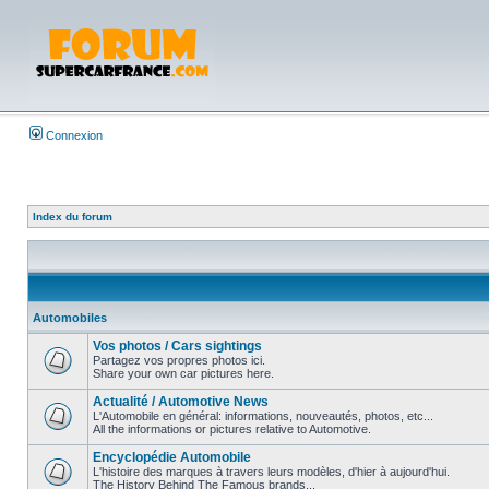
Connexion
Index du forum
Automobiles
Vos photos / Cars sightings
Partagez vos propres photos ici.
Share your own car pictures here.
Actualité / Automotive News
L'Automobile en général: informations, nouveautés, photos, etc...
All the informations or pictures relative to Automotive.
Encyclopédie Automobile
L'histoire des marques à travers leurs modèles, d'hier à aujourd'hui.
The History Behind The Famous brands...