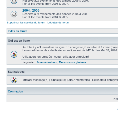
Réservé aux évènements des années 2006 & 2007.
For all the events from 2006 & 2007.
2004 / 2005
Réservé aux évènements des années 2004 & 2005.
For all the events from 2004 & 2005.
Supprimer les cookies du forum
|
L’équipe du forum
Index du forum
Qui est en ligne
Au total il y a
1
utilisateur en ligne :: 0 enregistré, 0 invisible et 1 invité (ba
Le record du nombre d’utilisateurs en ligne est de
447
, le Jeu Mai 07, 2026
Utilisateurs enregistrés : Aucun utilisateur enregistré
Légende ::
Administrateurs
,
Modérateurs globaux
Statistiques
698506
message(s) |
840
sujet(s) |
2027
membre(s) | L’utilisateur enregist
Connexion
Nom