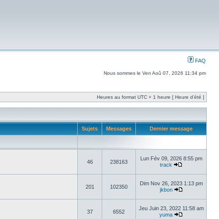
FAQ
Nous sommes le Ven Aoû 07, 2026 11:34 pm
Heures au format UTC + 1 heure [ Heure d’été ]
Sujets
Messages
Dernier message
Lun Fév 09, 2026 8:55 pm
46
238163
track
Dim Nov 26, 2023 1:13 pm
201
102350
jkbon
Jeu Juin 23, 2022 11:58 am
37
6552
yuma