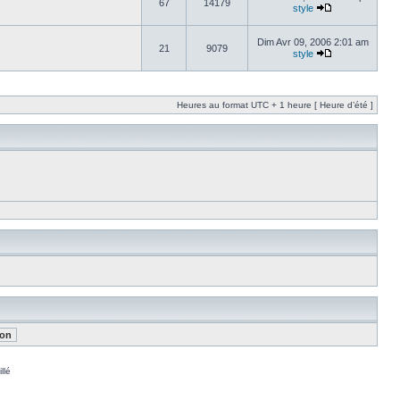
67
14179
style
Dim Avr 09, 2006 2:01 am
21
9079
style
Heures au format UTC + 1 heure [ Heure d’été ]
llé