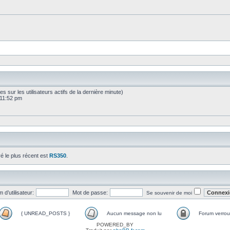
sées sur les utilisateurs actifs de la dernière minute)
 11:52 pm
ré le plus récent est
RS350
.
 d’utilisateur:
Mot de passe:
Se souvenir de moi
{ UNREAD_POSTS }
Aucun message non lu
Forum verroui
POWERED_BY