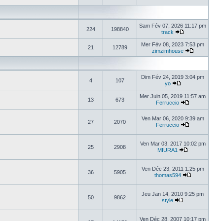
Sam Fév 07, 2026 11:17 pm
224
198840
track
Mer Fév 08, 2023 7:53 pm
21
12789
zimzimhouse
Dim Fév 24, 2019 3:04 pm
4
107
yo
Mer Juin 05, 2019 11:57 am
13
673
Ferruccio
Ven Mar 06, 2020 9:39 am
27
2070
Ferruccio
Ven Mar 03, 2017 10:02 pm
25
2908
MIURA1
Ven Déc 23, 2011 1:25 pm
36
5905
thomas594
Jeu Jan 14, 2010 9:25 pm
50
9862
style
Ven Déc 28, 2007 10:17 pm