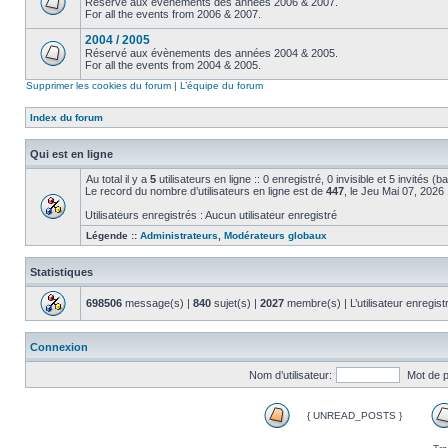
Réservé aux évènements des années 2006 & 2007.
For all the events from 2006 & 2007.
2004 / 2005
Réservé aux évènements des années 2004 & 2005.
For all the events from 2004 & 2005.
Supprimer les cookies du forum
|
L’équipe du forum
Index du forum
Qui est en ligne
Au total il y a
5
utilisateurs en ligne :: 0 enregistré, 0 invisible et 5 invités (
Le record du nombre d’utilisateurs en ligne est de
447
, le Jeu Mai 07, 2026
Utilisateurs enregistrés : Aucun utilisateur enregistré
Légende ::
Administrateurs
,
Modérateurs globaux
Statistiques
698506
message(s) |
840
sujet(s) |
2027
membre(s) | L’utilisateur enregist
Connexion
Nom d’utilisateur:
Mot de 
{ UNREAD_POSTS }