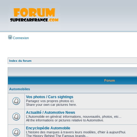
Connexion
Index du forum
Forum
Automobiles
Vos photos / Cars sightings
Partagez vos propres photos ici.
Share your own car pictures here.
Actualité / Automotive News
L'Automobile en général: informations, nouveautés, photos, etc...
All the informations or pictures relative to Automotive.
Encyclopédie Automobile
L'histoire des marques à travers leurs modèles, d'hier à aujourd'hui.
The History Behind The Famous brands...