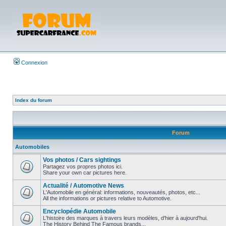
Connexion
Index du forum
Forum
Automobiles
Vos photos / Cars sightings
Partagez vos propres photos ici.
Share your own car pictures here.
Actualité / Automotive News
L'Automobile en général: informations, nouveautés, photos, etc...
All the informations or pictures relative to Automotive.
Encyclopédie Automobile
L'histoire des marques à travers leurs modèles, d'hier à aujourd'hui.
The History Behind The Famous brands...