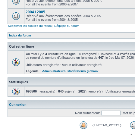
Réservé aux évènements des années 2006 & 2007.
For all the events from 2006 & 2007.
2004 / 2005
Réservé aux évènements des années 2004 & 2005.
For all the events from 2004 & 2005.
Supprimer les cookies du forum
|
L’équipe du forum
Index du forum
Qui est en ligne
Au total il y a
4
utilisateurs en ligne :: 0 enregistré, 0 invisible et 4 invités (
Le record du nombre d’utilisateurs en ligne est de
447
, le Jeu Mai 07, 2026
Utilisateurs enregistrés : Aucun utilisateur enregistré
Légende ::
Administrateurs
,
Modérateurs globaux
Statistiques
698506
message(s) |
840
sujet(s) |
2027
membre(s) | L’utilisateur enregist
Connexion
Nom d’utilisateur:
Mot de 
{ UNREAD_POSTS }