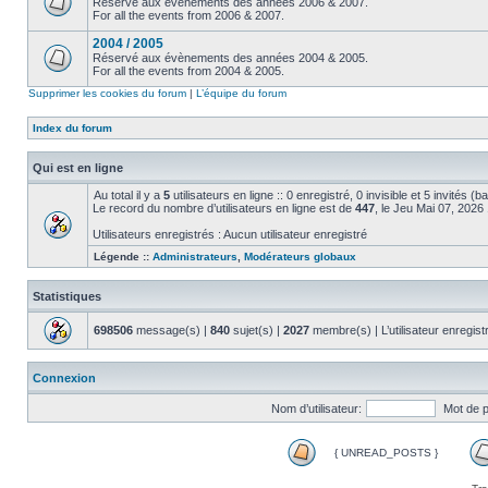
Réservé aux évènements des années 2006 & 2007.
For all the events from 2006 & 2007.
2004 / 2005
Réservé aux évènements des années 2004 & 2005.
For all the events from 2004 & 2005.
Supprimer les cookies du forum
|
L’équipe du forum
Index du forum
Qui est en ligne
Au total il y a
5
utilisateurs en ligne :: 0 enregistré, 0 invisible et 5 invités (
Le record du nombre d’utilisateurs en ligne est de
447
, le Jeu Mai 07, 2026
Utilisateurs enregistrés : Aucun utilisateur enregistré
Légende ::
Administrateurs
,
Modérateurs globaux
Statistiques
698506
message(s) |
840
sujet(s) |
2027
membre(s) | L’utilisateur enregist
Connexion
Nom d’utilisateur:
Mot de 
{ UNREAD_POSTS }