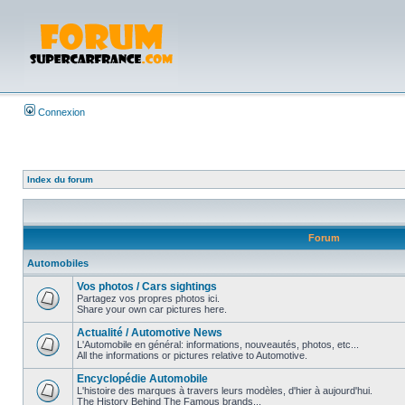
Connexion
Index du forum
Forum
Automobiles
Vos photos / Cars sightings
Partagez vos propres photos ici.
Share your own car pictures here.
Actualité / Automotive News
L'Automobile en général: informations, nouveautés, photos, etc...
All the informations or pictures relative to Automotive.
Encyclopédie Automobile
L'histoire des marques à travers leurs modèles, d'hier à aujourd'hui.
The History Behind The Famous brands...