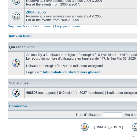
Réservé aux évènements des années 2006 & 2007.
For all the events from 2006 & 2007.
2004 / 2005
Réservé aux évènements des années 2004 & 2005.
For all the events from 2004 & 2005.
Supprimer les cookies du forum
|
L’équipe du forum
Index du forum
Qui est en ligne
Au total il y a
1
utilisateur en ligne :: 0 enregistré, 0 invisible et 1 invité (ba
Le record du nombre d’utilisateurs en ligne est de
447
, le Jeu Mai 07, 2026
Utilisateurs enregistrés : Aucun utilisateur enregistré
Légende ::
Administrateurs
,
Modérateurs globaux
Statistiques
698506
message(s) |
840
sujet(s) |
2027
membre(s) | L’utilisateur enregist
Connexion
Nom d’utilisateur:
Mot de 
{ UNREAD_POSTS }