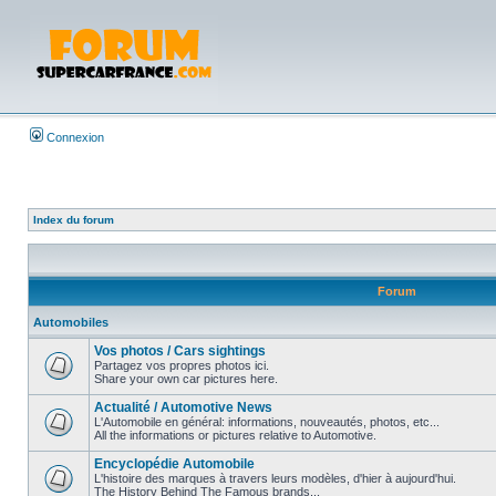
Connexion
Index du forum
Forum
Automobiles
Vos photos / Cars sightings
Partagez vos propres photos ici.
Share your own car pictures here.
Actualité / Automotive News
L'Automobile en général: informations, nouveautés, photos, etc...
All the informations or pictures relative to Automotive.
Encyclopédie Automobile
L'histoire des marques à travers leurs modèles, d'hier à aujourd'hui.
The History Behind The Famous brands...