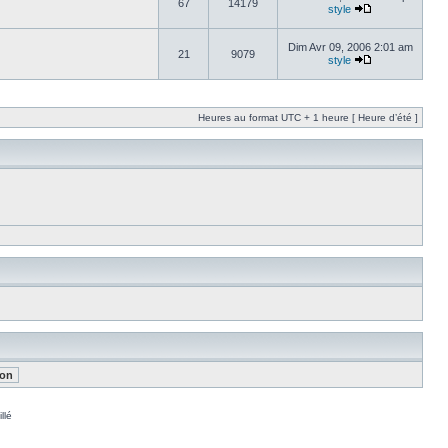
67
14179
style
Dim Avr 09, 2006 2:01 am
21
9079
style
Heures au format UTC + 1 heure [ Heure d’été ]
llé