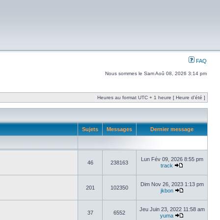
FAQ
Nous sommes le Sam Aoû 08, 2026 3:14 pm
Heures au format UTC + 1 heure [ Heure d’été ]
Sujets
Messages
Dernier message
Lun Fév 09, 2026 8:55 pm
46
238163
track
Dim Nov 26, 2023 1:13 pm
201
102350
jkbon
Jeu Juin 23, 2022 11:58 am
37
6552
yuma