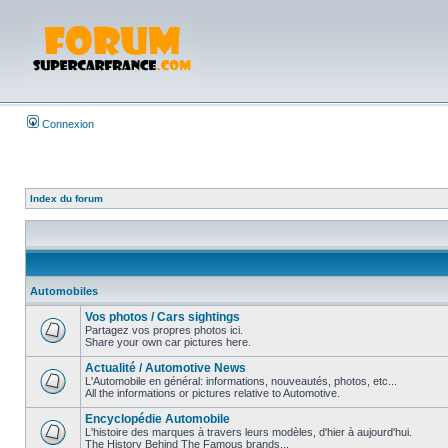
Connexion
Index du forum
Automobiles
Vos photos / Cars sightings
Partagez vos propres photos ici.
Share your own car pictures here.
Actualité / Automotive News
L'Automobile en général: informations, nouveautés, photos, etc...
All the informations or pictures relative to Automotive.
Encyclopédie Automobile
L'histoire des marques à travers leurs modèles, d'hier à aujourd'hui.
The History Behind The Famous brands...