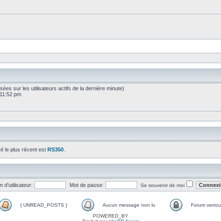
basées sur les utilisateurs actifs de la dernière minute)
 11:52 pm
ré le plus récent est
RS350
.
 d’utilisateur:
Mot de passe:
Se souvenir de moi
{ UNREAD_POSTS }
Aucun message non lu
Forum verroui
POWERED_BY