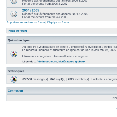
Réservé aux évènements des années 2006 & 2007.
For all the events from 2006 & 2007.
2004 / 2005
Réservé aux évènements des années 2004 & 2005.
For all the events from 2004 & 2005.
Supprimer les cookies du forum
|
L’équipe du forum
Index du forum
Qui est en ligne
Au total il y a
2
utilisateurs en ligne :: 0 enregistré, 0 invisible et 2 invités (
Le record du nombre d’utilisateurs en ligne est de
447
, le Jeu Mai 07, 2026
Utilisateurs enregistrés : Aucun utilisateur enregistré
Légende ::
Administrateurs
,
Modérateurs globaux
Statistiques
698506
message(s) |
840
sujet(s) |
2027
membre(s) | L’utilisateur enregist
Connexion
Nom