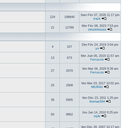
Sam Fév 07, 2026 11:17 pm
224
198840
track
Mer Fév 08, 2023 7:53 pm
21
12789
zimzimhouse
Dim Fév 24, 2019 3:04 pm
4
107
yo
Mer Juin 05, 2019 11:57 am
13
673
Ferruccio
Ven Mar 06, 2020 9:39 am
27
2070
Ferruccio
Ven Mar 03, 2017 10:02 pm
25
2908
MIURA1
Ven Déc 23, 2011 1:25 pm
36
5905
thomas594
Jeu Jan 14, 2010 9:25 pm
50
9862
style
Ven Déc 28, 2007 10:17 pm