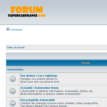
Connexion
Index du forum
Forum
Automobiles
Vos photos / Cars sightings
Partagez vos propres photos ici.
Share your own car pictures here.
Actualité / Automotive News
L'Automobile en général: informations, nouveautés, photos, etc...
All the informations or pictures relative to Automotive.
Encyclopédie Automobile
L'histoire des marques à travers leurs modèles, d'hier à aujourd'hui.
The History Behind The Famous brands...