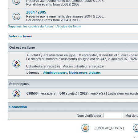
Réservé aux évènements des années 2006 & 2007.
For all the events from 2006 & 2007.
2004 / 2005
Réservé aux évènements des années 2004 & 2005.
For all the events from 2004 & 2005.
Supprimer les cookies du forum
|
L’équipe du forum
Index du forum
Qui est en ligne
Au total il y a
1
utilisateur en ligne :: 0 enregistré, 0 invisible et 1 invité (ba
Le record du nombre d’utilisateurs en ligne est de
447
, le Jeu Mai 07, 2026
Utilisateurs enregistrés : Aucun utilisateur enregistré
Légende ::
Administrateurs
,
Modérateurs globaux
Statistiques
698506
message(s) |
840
sujet(s) |
2027
membre(s) | L’utilisateur enregist
Connexion
Nom d’utilisateur:
Mot de 
{ UNREAD_POSTS }