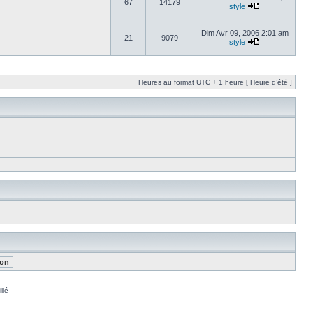
67
14179
style
Dim Avr 09, 2006 2:01 am
21
9079
style
Heures au format UTC + 1 heure [ Heure d’été ]
llé