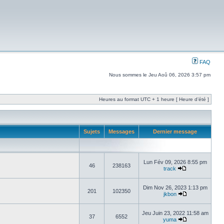
FAQ
Nous sommes le Jeu Aoû 06, 2026 3:57 pm
Heures au format UTC + 1 heure [ Heure d’été ]
Sujets
Messages
Dernier message
Lun Fév 09, 2026 8:55 pm
46
238163
track
Dim Nov 26, 2023 1:13 pm
201
102350
jkbon
Jeu Juin 23, 2022 11:58 am
37
6552
yuma