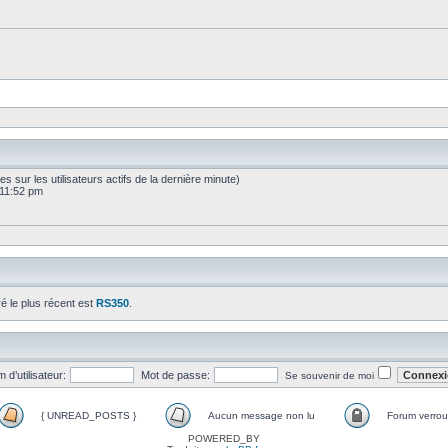
sées sur les utilisateurs actifs de la dernière minute)
 11:52 pm
ré le plus récent est
RS350
.
 d’utilisateur:
Mot de passe:
Se souvenir de moi
{ UNREAD_POSTS }
Aucun message non lu
Forum verroui
POWERED_BY