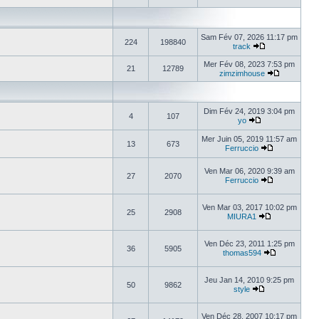
Sam Fév 07, 2026 11:17 pm
224
198840
track
Mer Fév 08, 2023 7:53 pm
21
12789
zimzimhouse
Dim Fév 24, 2019 3:04 pm
4
107
yo
Mer Juin 05, 2019 11:57 am
13
673
Ferruccio
Ven Mar 06, 2020 9:39 am
27
2070
Ferruccio
Ven Mar 03, 2017 10:02 pm
25
2908
MIURA1
Ven Déc 23, 2011 1:25 pm
36
5905
thomas594
Jeu Jan 14, 2010 9:25 pm
50
9862
style
Ven Déc 28, 2007 10:17 pm