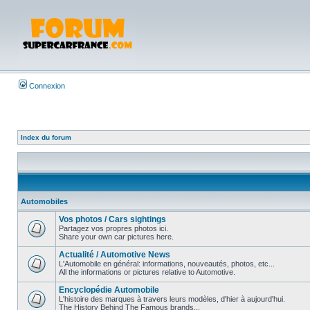
Connexion
Index du forum
Automobiles
Vos photos / Cars sightings
Partagez vos propres photos ici.
Share your own car pictures here.
Actualité / Automotive News
L'Automobile en général: informations, nouveautés, photos, etc...
All the informations or pictures relative to Automotive.
Encyclopédie Automobile
L'histoire des marques à travers leurs modèles, d'hier à aujourd'hui.
The History Behind The Famous brands...