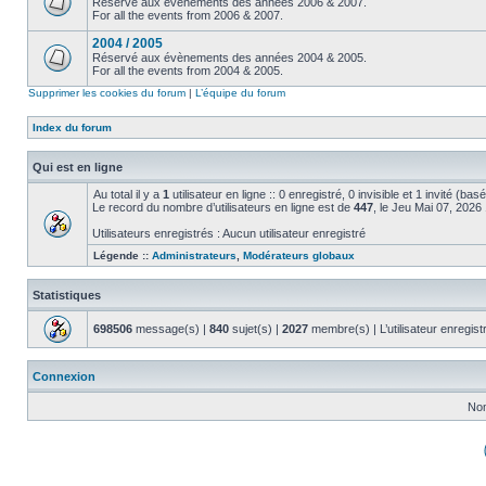
Réservé aux évènements des années 2006 & 2007.
For all the events from 2006 & 2007.
2004 / 2005
Réservé aux évènements des années 2004 & 2005.
For all the events from 2004 & 2005.
Supprimer les cookies du forum
|
L’équipe du forum
Index du forum
Qui est en ligne
Au total il y a
1
utilisateur en ligne :: 0 enregistré, 0 invisible et 1 invité (ba
Le record du nombre d’utilisateurs en ligne est de
447
, le Jeu Mai 07, 2026
Utilisateurs enregistrés : Aucun utilisateur enregistré
Légende ::
Administrateurs
,
Modérateurs globaux
Statistiques
698506
message(s) |
840
sujet(s) |
2027
membre(s) | L’utilisateur enregist
Connexion
Nom