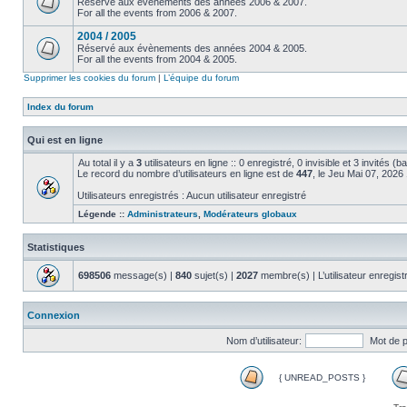
Réservé aux évènements des années 2006 & 2007.
For all the events from 2006 & 2007.
2004 / 2005
Réservé aux évènements des années 2004 & 2005.
For all the events from 2004 & 2005.
Supprimer les cookies du forum
|
L’équipe du forum
Index du forum
Qui est en ligne
Au total il y a
3
utilisateurs en ligne :: 0 enregistré, 0 invisible et 3 invités (
Le record du nombre d’utilisateurs en ligne est de
447
, le Jeu Mai 07, 2026
Utilisateurs enregistrés : Aucun utilisateur enregistré
Légende ::
Administrateurs
,
Modérateurs globaux
Statistiques
698506
message(s) |
840
sujet(s) |
2027
membre(s) | L’utilisateur enregist
Connexion
Nom d’utilisateur:
Mot de 
{ UNREAD_POSTS }