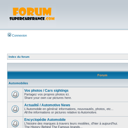
Connexion
Index du forum
Forum
Automobiles
Vos photos / Cars sightings
Partagez vos propres photos ici.
Share your own car pictures here.
Actualité / Automotive News
L'Automobile en général: informations, nouveautés, photos, etc...
All the informations or pictures relative to Automotive.
Encyclopédie Automobile
L'histoire des marques à travers leurs modèles, d'hier à aujourd'hui.
The History Behind The Famous brands...