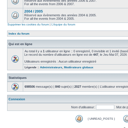
Réservé aux évènements des années 2006 & 2007.
For all the events from 2006 & 2007.
2004 / 2005
Réservé aux évènements des années 2004 & 2005.
For all the events from 2004 & 2005.
Supprimer les cookies du forum
|
L’équipe du forum
Index du forum
Qui est en ligne
Au total il y a
1
utilisateur en ligne :: 0 enregistré, 0 invisible et 1 invité (ba
Le record du nombre d’utilisateurs en ligne est de
447
, le Jeu Mai 07, 2026
Utilisateurs enregistrés : Aucun utilisateur enregistré
Légende ::
Administrateurs
,
Modérateurs globaux
Statistiques
698506
message(s) |
840
sujet(s) |
2027
membre(s) | L’utilisateur enregist
Connexion
Nom d’utilisateur:
Mot de 
{ UNREAD_POSTS }