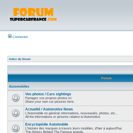
Connexion
Index du forum
Forum
Automobiles
Vos photos / Cars sightings
Partagez vos propres photos ici.
Share your own car pictures here.
Actualité / Automotive News
L'Automobile en général: informations, nouveautés, photos, etc...
All the informations or pictures relative to Automotive.
Encyclopédie Automobile
L'histoire des marques à travers leurs modèles, d'hier à aujourd'hui.
The History Behind The Famous brands...