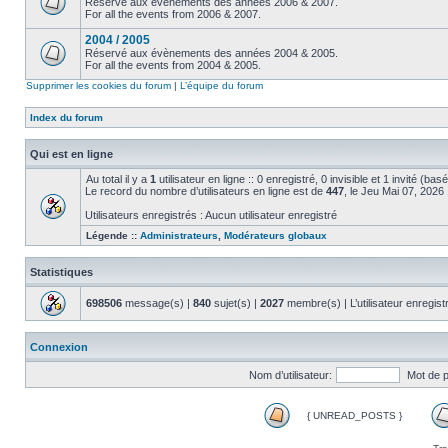
Réservé aux évènements des années 2006 & 2007.
For all the events from 2006 & 2007.
2004 / 2005
Réservé aux évènements des années 2004 & 2005.
For all the events from 2004 & 2005.
Supprimer les cookies du forum
|
L’équipe du forum
Index du forum
Qui est en ligne
Au total il y a
1
utilisateur en ligne :: 0 enregistré, 0 invisible et 1 invité (ba
Le record du nombre d’utilisateurs en ligne est de
447
, le Jeu Mai 07, 2026
Utilisateurs enregistrés : Aucun utilisateur enregistré
Légende ::
Administrateurs
,
Modérateurs globaux
Statistiques
698506
message(s) |
840
sujet(s) |
2027
membre(s) | L’utilisateur enregist
Connexion
Nom d’utilisateur:
Mot de 
{ UNREAD_POSTS }