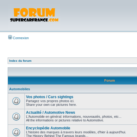
Connexion
Index du forum
Forum
Automobiles
Vos photos / Cars sightings
Partagez vos propres photos ici.
Share your own car pictures here.
Actualité / Automotive News
L'Automobile en général: informations, nouveautés, photos, etc...
All the informations or pictures relative to Automotive.
Encyclopédie Automobile
L'histoire des marques à travers leurs modèles, d'hier à aujourd'hui.
The History Behind The Famous brands...