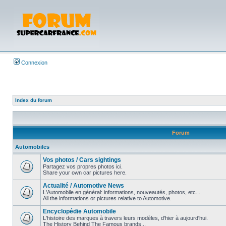
Connexion
Index du forum
Forum
Automobiles
Vos photos / Cars sightings
Partagez vos propres photos ici.
Share your own car pictures here.
Actualité / Automotive News
L'Automobile en général: informations, nouveautés, photos, etc...
All the informations or pictures relative to Automotive.
Encyclopédie Automobile
L'histoire des marques à travers leurs modèles, d'hier à aujourd'hui.
The History Behind The Famous brands...