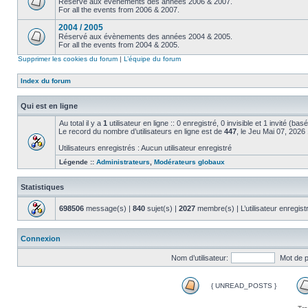
Réservé aux évènements des années 2006 & 2007.
For all the events from 2006 & 2007.
2004 / 2005
Réservé aux évènements des années 2004 & 2005.
For all the events from 2004 & 2005.
Supprimer les cookies du forum
|
L’équipe du forum
Index du forum
Qui est en ligne
Au total il y a
1
utilisateur en ligne :: 0 enregistré, 0 invisible et 1 invité (ba
Le record du nombre d’utilisateurs en ligne est de
447
, le Jeu Mai 07, 2026
Utilisateurs enregistrés : Aucun utilisateur enregistré
Légende ::
Administrateurs
,
Modérateurs globaux
Statistiques
698506
message(s) |
840
sujet(s) |
2027
membre(s) | L’utilisateur enregist
Connexion
Nom d’utilisateur:
Mot de 
{ UNREAD_POSTS }