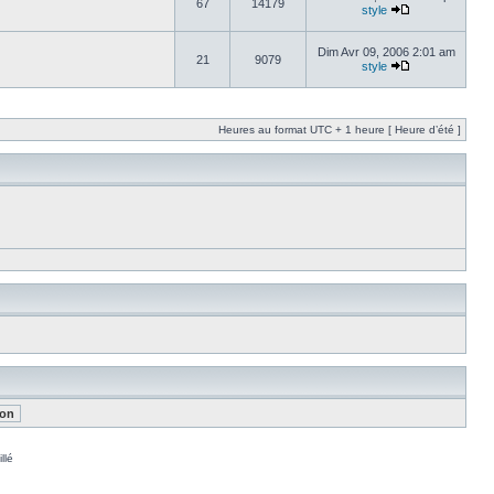
67
14179
style
Dim Avr 09, 2006 2:01 am
21
9079
style
Heures au format UTC + 1 heure [ Heure d’été ]
llé