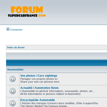
Connexion
Index du forum
Automobiles
Vos photos / Cars sightings
Partagez vos propres photos ici.
Share your own car pictures here.
Actualité / Automotive News
L'Automobile en général: informations, nouveautés, photos, etc...
All the informations or pictures relative to Automotive.
Encyclopédie Automobile
L'histoire des marques à travers leurs modèles, d'hier à aujourd'hui.
The History Behind The Famous brands...