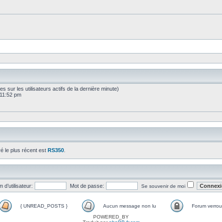
sées sur les utilisateurs actifs de la dernière minute)
 11:52 pm
ré le plus récent est
RS350
.
 d’utilisateur:
Mot de passe:
Se souvenir de moi
{ UNREAD_POSTS }
Aucun message non lu
Forum verroui
POWERED_BY