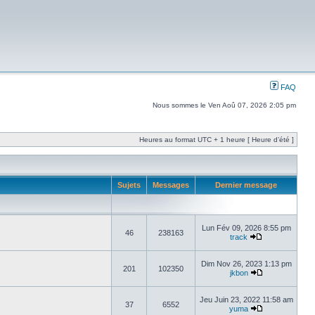
FAQ
Nous sommes le Ven Aoû 07, 2026 2:05 pm
Heures au format UTC + 1 heure [ Heure d’été ]
Sujets
Messages
Dernier message
Lun Fév 09, 2026 8:55 pm
46
238163
track
Dim Nov 26, 2023 1:13 pm
201
102350
jkbon
Jeu Juin 23, 2022 11:58 am
37
6552
yuma