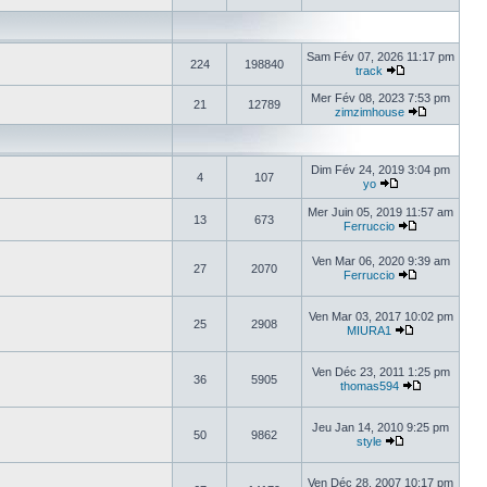
Sam Fév 07, 2026 11:17 pm
224
198840
track
Mer Fév 08, 2023 7:53 pm
21
12789
zimzimhouse
Dim Fév 24, 2019 3:04 pm
4
107
yo
Mer Juin 05, 2019 11:57 am
13
673
Ferruccio
Ven Mar 06, 2020 9:39 am
27
2070
Ferruccio
Ven Mar 03, 2017 10:02 pm
25
2908
MIURA1
Ven Déc 23, 2011 1:25 pm
36
5905
thomas594
Jeu Jan 14, 2010 9:25 pm
50
9862
style
Ven Déc 28, 2007 10:17 pm