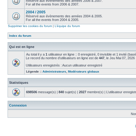
Réservé aux évènements des années 2006 & 2007.
For all the events from 2006 & 2007.
2004 / 2005
Réservé aux évènements des années 2004 & 2005.
For all the events from 2004 & 2005.
Supprimer les cookies du forum
|
L’équipe du forum
Index du forum
Qui est en ligne
Au total il y a
1
utilisateur en ligne :: 0 enregistré, 0 invisible et 1 invité (ba
Le record du nombre d’utilisateurs en ligne est de
447
, le Jeu Mai 07, 2026
Utilisateurs enregistrés : Aucun utilisateur enregistré
Légende ::
Administrateurs
,
Modérateurs globaux
Statistiques
698506
message(s) |
840
sujet(s) |
2027
membre(s) | L’utilisateur enregist
Connexion
Nom