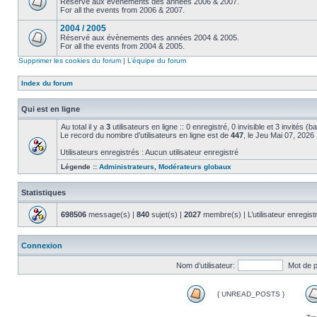
Réservé aux évènements des années 2006 & 2007.
For all the events from 2006 & 2007.
2004 / 2005
Réservé aux évènements des années 2004 & 2005.
For all the events from 2004 & 2005.
Supprimer les cookies du forum
|
L’équipe du forum
Index du forum
Qui est en ligne
Au total il y a
3
utilisateurs en ligne :: 0 enregistré, 0 invisible et 3 invités (
Le record du nombre d’utilisateurs en ligne est de
447
, le Jeu Mai 07, 2026
Utilisateurs enregistrés : Aucun utilisateur enregistré
Légende ::
Administrateurs
,
Modérateurs globaux
Statistiques
698506
message(s) |
840
sujet(s) |
2027
membre(s) | L’utilisateur enregist
Connexion
Nom d’utilisateur:
Mot de 
{ UNREAD_POSTS }