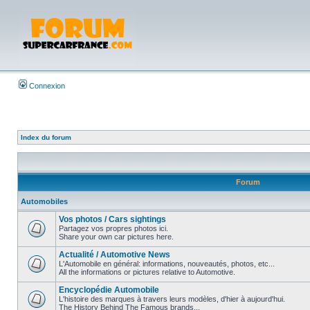
Connexion
Index du forum
Forum
Automobiles
Vos photos / Cars sightings
Partagez vos propres photos ici.
Share your own car pictures here.
Actualité / Automotive News
L'Automobile en général: informations, nouveautés, photos, etc...
All the informations or pictures relative to Automotive.
Encyclopédie Automobile
L'histoire des marques à travers leurs modèles, d'hier à aujourd'hui.
The History Behind The Famous brands...