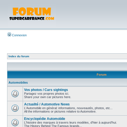
Connexion
Index du forum
Forum
Automobiles
Vos photos / Cars sightings
Partagez vos propres photos ici.
Share your own car pictures here.
Actualité / Automotive News
L'Automobile en général: informations, nouveautés, photos, etc...
All the informations or pictures relative to Automotive.
Encyclopédie Automobile
L'histoire des marques à travers leurs modèles, d'hier à aujourd'hui.
The History Behind The Famous brands...