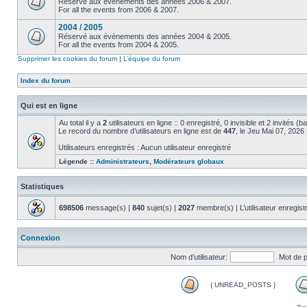
Réservé aux évènements des années 2006 & 2007.
For all the events from 2006 & 2007.
2004 / 2005
Réservé aux évènements des années 2004 & 2005.
For all the events from 2004 & 2005.
Supprimer les cookies du forum
|
L’équipe du forum
Index du forum
Qui est en ligne
Au total il y a
2
utilisateurs en ligne :: 0 enregistré, 0 invisible et 2 invités (
Le record du nombre d’utilisateurs en ligne est de
447
, le Jeu Mai 07, 2026
Utilisateurs enregistrés : Aucun utilisateur enregistré
Légende ::
Administrateurs
,
Modérateurs globaux
Statistiques
698506
message(s) |
840
sujet(s) |
2027
membre(s) | L’utilisateur enregist
Connexion
Nom d’utilisateur:
Mot de 
{ UNREAD_POSTS }