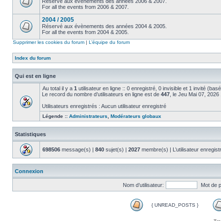
Réservé aux évènements des années 2006 & 2007.
For all the events from 2006 & 2007.
2004 / 2005
Réservé aux évènements des années 2004 & 2005.
For all the events from 2004 & 2005.
Supprimer les cookies du forum
|
L’équipe du forum
Index du forum
Qui est en ligne
Au total il y a
1
utilisateur en ligne :: 0 enregistré, 0 invisible et 1 invité (ba
Le record du nombre d’utilisateurs en ligne est de
447
, le Jeu Mai 07, 2026
Utilisateurs enregistrés : Aucun utilisateur enregistré
Légende ::
Administrateurs
,
Modérateurs globaux
Statistiques
698506
message(s) |
840
sujet(s) |
2027
membre(s) | L’utilisateur enregist
Connexion
Nom d’utilisateur:
Mot de 
{ UNREAD_POSTS }