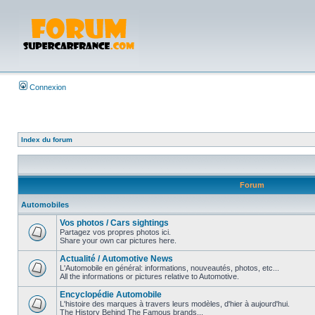
Connexion
Index du forum
Forum
Automobiles
Vos photos / Cars sightings
Partagez vos propres photos ici.
Share your own car pictures here.
Actualité / Automotive News
L'Automobile en général: informations, nouveautés, photos, etc...
All the informations or pictures relative to Automotive.
Encyclopédie Automobile
L'histoire des marques à travers leurs modèles, d'hier à aujourd'hui.
The History Behind The Famous brands...