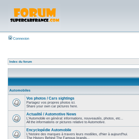
Connexion
Index du forum
Automobiles
Vos photos / Cars sightings
Partagez vos propres photos ici.
Share your own car pictures here.
Actualité / Automotive News
L'Automobile en général: informations, nouveautés, photos, etc...
All the informations or pictures relative to Automotive.
Encyclopédie Automobile
L'histoire des marques à travers leurs modèles, d'hier à aujourd'hui.
The History Behind The Famous brands...