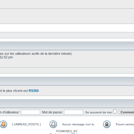
sées sur les utilisateurs actifs de la dernière minute)
 11:52 pm
ré le plus récent est
RS350
.
 d’utilisateur:
Mot de passe:
Se souvenir de moi
{ UNREAD_POSTS }
Aucun message non lu
Forum verroui
POWERED_BY