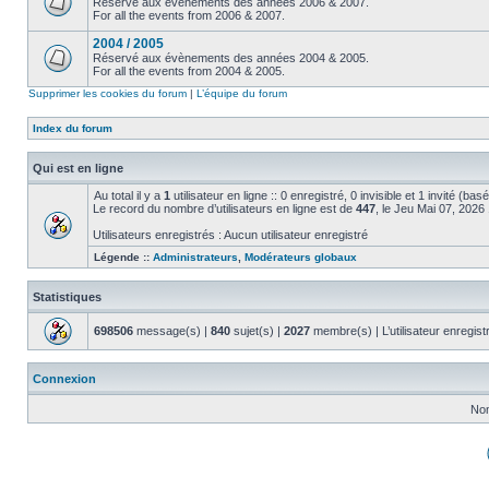
Réservé aux évènements des années 2006 & 2007.
For all the events from 2006 & 2007.
2004 / 2005
Réservé aux évènements des années 2004 & 2005.
For all the events from 2004 & 2005.
Supprimer les cookies du forum
|
L’équipe du forum
Index du forum
Qui est en ligne
Au total il y a
1
utilisateur en ligne :: 0 enregistré, 0 invisible et 1 invité (ba
Le record du nombre d’utilisateurs en ligne est de
447
, le Jeu Mai 07, 2026
Utilisateurs enregistrés : Aucun utilisateur enregistré
Légende ::
Administrateurs
,
Modérateurs globaux
Statistiques
698506
message(s) |
840
sujet(s) |
2027
membre(s) | L’utilisateur enregist
Connexion
Nom