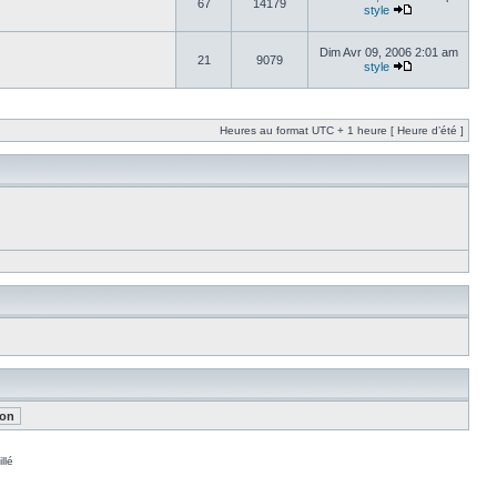
67
14179
style
Dim Avr 09, 2006 2:01 am
21
9079
style
Heures au format UTC + 1 heure [ Heure d’été ]
llé