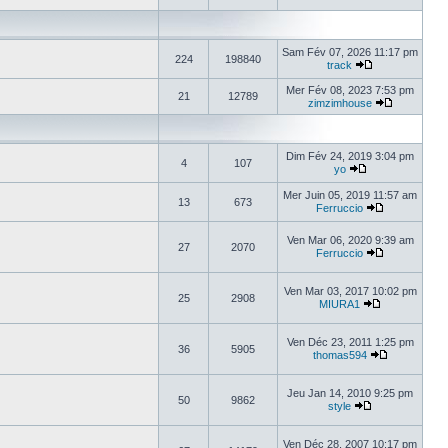
Sam Fév 07, 2026 11:17 pm
224
198840
track
Mer Fév 08, 2023 7:53 pm
21
12789
zimzimhouse
Dim Fév 24, 2019 3:04 pm
4
107
yo
Mer Juin 05, 2019 11:57 am
13
673
Ferruccio
Ven Mar 06, 2020 9:39 am
27
2070
Ferruccio
Ven Mar 03, 2017 10:02 pm
25
2908
MIURA1
Ven Déc 23, 2011 1:25 pm
36
5905
thomas594
Jeu Jan 14, 2010 9:25 pm
50
9862
style
Ven Déc 28, 2007 10:17 pm