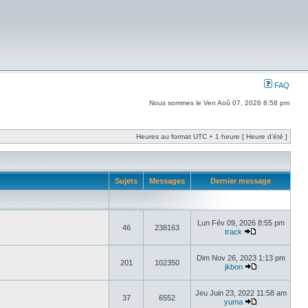
FAQ
Nous sommes le Ven Aoû 07, 2026 8:58 pm
Heures au format UTC + 1 heure [ Heure d’été ]
Sujets
Messages
Dernier message
Lun Fév 09, 2026 8:55 pm
46
238163
track
Dim Nov 26, 2023 1:13 pm
201
102350
jkbon
Jeu Juin 23, 2022 11:58 am
37
6552
yuma