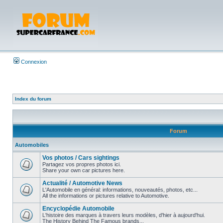
Connexion
Index du forum
Forum
Automobiles
Vos photos / Cars sightings
Partagez vos propres photos ici.
Share your own car pictures here.
Actualité / Automotive News
L'Automobile en général: informations, nouveautés, photos, etc...
All the informations or pictures relative to Automotive.
Encyclopédie Automobile
L'histoire des marques à travers leurs modèles, d'hier à aujourd'hui.
The History Behind The Famous brands...