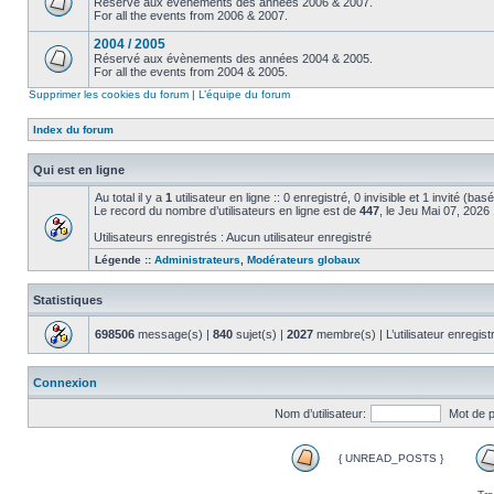
Réservé aux évènements des années 2006 & 2007.
For all the events from 2006 & 2007.
2004 / 2005
Réservé aux évènements des années 2004 & 2005.
For all the events from 2004 & 2005.
Supprimer les cookies du forum
|
L’équipe du forum
Index du forum
Qui est en ligne
Au total il y a
1
utilisateur en ligne :: 0 enregistré, 0 invisible et 1 invité (ba
Le record du nombre d’utilisateurs en ligne est de
447
, le Jeu Mai 07, 2026
Utilisateurs enregistrés : Aucun utilisateur enregistré
Légende ::
Administrateurs
,
Modérateurs globaux
Statistiques
698506
message(s) |
840
sujet(s) |
2027
membre(s) | L’utilisateur enregist
Connexion
Nom d’utilisateur:
Mot de 
{ UNREAD_POSTS }