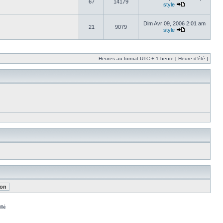
67
14179
style
Dim Avr 09, 2006 2:01 am
21
9079
style
Heures au format UTC + 1 heure [ Heure d’été ]
llé