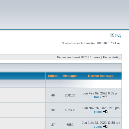
FAQ
Nous sommes le Sam Aoû 08, 2026 7:24 am
Heures au format UTC + 1 heure [ Heure d’été ]
Sujets
Messages
Dernier message
Lun Fév 09, 2026 8:55 pm
46
238163
track
Dim Nov 26, 2023 1:13 pm
201
102350
jkbon
Jeu Juin 23, 2022 11:58 am
37
6552
yuma