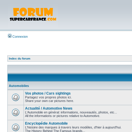
Connexion
Index du forum
Automobiles
Vos photos / Cars sightings
Partagez vos propres photos ici.
Share your own car pictures here.
Actualité / Automotive News
L'Automobile en général: informations, nouveautés, photos, etc...
All the informations or pictures relative to Automotive.
Encyclopédie Automobile
L'histoire des marques à travers leurs modèles, d'hier à aujourd'hui.
The History Behind The Famous brands...