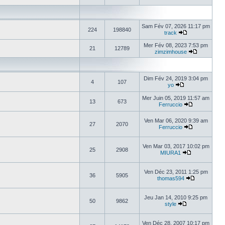
Sam Fév 07, 2026 11:17 pm
224
198840
track
Mer Fév 08, 2023 7:53 pm
21
12789
zimzimhouse
Dim Fév 24, 2019 3:04 pm
4
107
yo
Mer Juin 05, 2019 11:57 am
13
673
Ferruccio
Ven Mar 06, 2020 9:39 am
27
2070
Ferruccio
Ven Mar 03, 2017 10:02 pm
25
2908
MIURA1
Ven Déc 23, 2011 1:25 pm
36
5905
thomas594
Jeu Jan 14, 2010 9:25 pm
50
9862
style
Ven Déc 28, 2007 10:17 pm