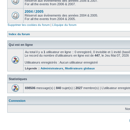
Réservé aux évènements des années 2006 & 2007.
For all the events from 2006 & 2007.
2004 / 2005
Réservé aux évènements des années 2004 & 2005.
For all the events from 2004 & 2005.
Supprimer les cookies du forum
|
L’équipe du forum
Index du forum
Qui est en ligne
Au total il y a
1
utilisateur en ligne :: 0 enregistré, 0 invisible et 1 invité (ba
Le record du nombre d’utilisateurs en ligne est de
447
, le Jeu Mai 07, 2026
Utilisateurs enregistrés : Aucun utilisateur enregistré
Légende ::
Administrateurs
,
Modérateurs globaux
Statistiques
698506
message(s) |
840
sujet(s) |
2027
membre(s) | L’utilisateur enregist
Connexion
Nom