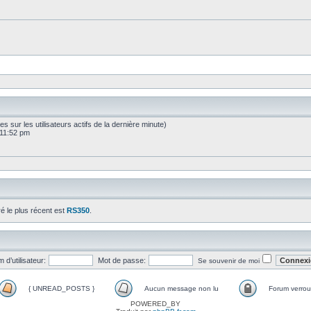
sées sur les utilisateurs actifs de la dernière minute)
 11:52 pm
ré le plus récent est
RS350
.
 d’utilisateur:
Mot de passe:
Se souvenir de moi
{ UNREAD_POSTS }
Aucun message non lu
Forum verroui
POWERED_BY