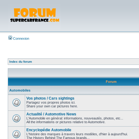
Connexion
Index du forum
Forum
Automobiles
Vos photos / Cars sightings
Partagez vos propres photos ici.
Share your own car pictures here.
Actualité / Automotive News
L'Automobile en général: informations, nouveautés, photos, etc...
All the informations or pictures relative to Automotive.
Encyclopédie Automobile
L'histoire des marques à travers leurs modèles, d'hier à aujourd'hui.
The History Behind The Famous brands...