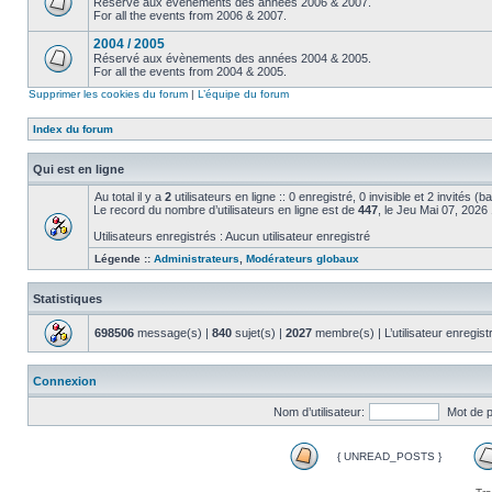
Réservé aux évènements des années 2006 & 2007.
For all the events from 2006 & 2007.
2004 / 2005
Réservé aux évènements des années 2004 & 2005.
For all the events from 2004 & 2005.
Supprimer les cookies du forum
|
L’équipe du forum
Index du forum
Qui est en ligne
Au total il y a
2
utilisateurs en ligne :: 0 enregistré, 0 invisible et 2 invités (
Le record du nombre d’utilisateurs en ligne est de
447
, le Jeu Mai 07, 2026
Utilisateurs enregistrés : Aucun utilisateur enregistré
Légende ::
Administrateurs
,
Modérateurs globaux
Statistiques
698506
message(s) |
840
sujet(s) |
2027
membre(s) | L’utilisateur enregist
Connexion
Nom d’utilisateur:
Mot de 
{ UNREAD_POSTS }