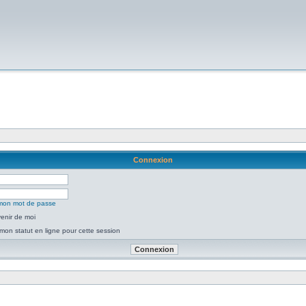
Connexion
é mon mot de passe
enir de moi
mon statut en ligne pour cette session