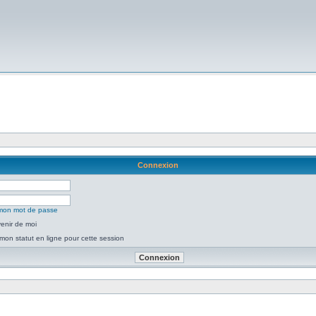
Connexion
é mon mot de passe
enir de moi
mon statut en ligne pour cette session