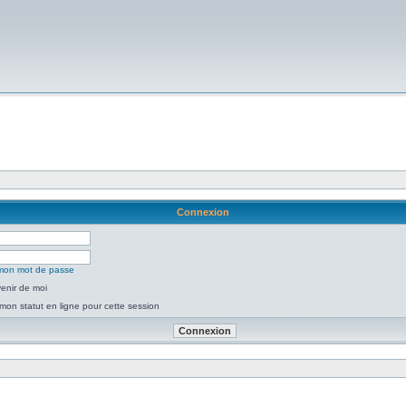
Connexion
é mon mot de passe
enir de moi
mon statut en ligne pour cette session