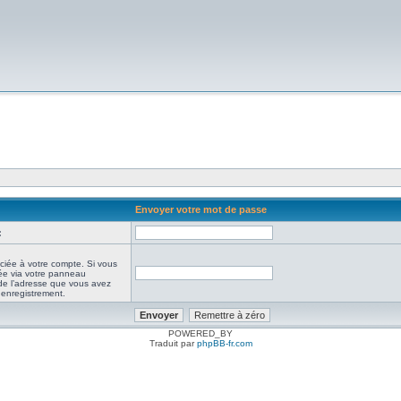
Envoyer votre mot de passe
:
ciée à votre compte. Si vous
iée via votre panneau
it de l’adresse que vous avez
e enregistrement.
POWERED_BY
Traduit par
phpBB-fr.com