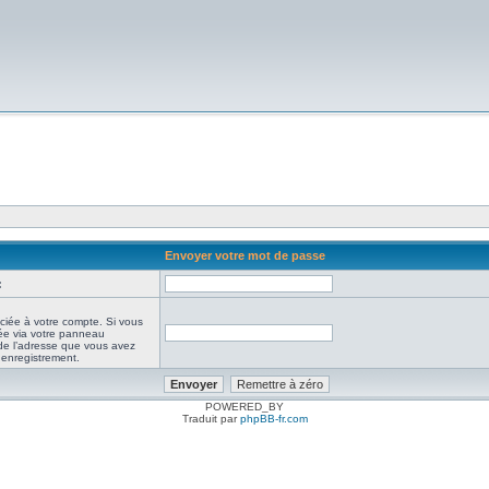
Envoyer votre mot de passe
:
ciée à votre compte. Si vous
iée via votre panneau
it de l’adresse que vous avez
e enregistrement.
POWERED_BY
Traduit par
phpBB-fr.com