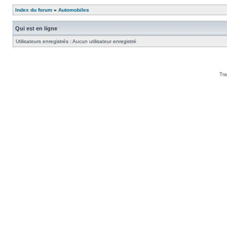
Index du forum
»
Automobiles
Qui est en ligne
Utilisateurs enregistrés : Aucun utilisateur enregistré
Tra