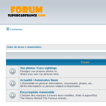
Connexion
Index du forum
»
Automobiles
Forum
Vos photos / Cars sightings
Partagez vos propres photos ici.
Share your own car pictures here.
Actualité / Automotive News
L'Automobile en général: informations, nouveautés, photos, etc...
All the informations or pictures relative to Automotive.
Encyclopédie Automobile
L'histoire des marques à travers leurs modèles, d'hier à aujourd'hui.
The History Behind The Famous brands...