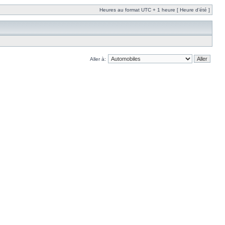
Heures au format UTC + 1 heure [ Heure d’été ]
Aller à: