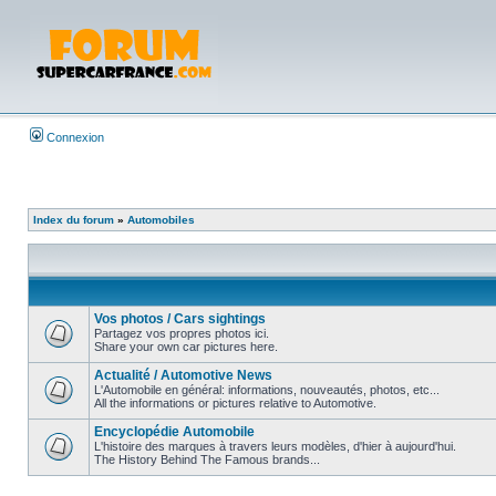
Connexion
Index du forum
»
Automobiles
Vos photos / Cars sightings
Partagez vos propres photos ici.
Share your own car pictures here.
Actualité / Automotive News
L'Automobile en général: informations, nouveautés, photos, etc...
All the informations or pictures relative to Automotive.
Encyclopédie Automobile
L'histoire des marques à travers leurs modèles, d'hier à aujourd'hui.
The History Behind The Famous brands...