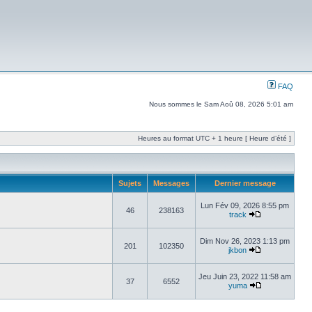
FAQ
Nous sommes le Sam Aoû 08, 2026 5:01 am
Heures au format UTC + 1 heure [ Heure d’été ]
Sujets
Messages
Dernier message
Lun Fév 09, 2026 8:55 pm
46
238163
track
Dim Nov 26, 2023 1:13 pm
201
102350
jkbon
Jeu Juin 23, 2022 11:58 am
37
6552
yuma