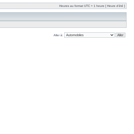
Heures au format UTC + 1 heure [ Heure d’été ]
Aller à: