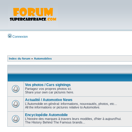
Connexion
Index du forum
»
Automobiles
Vos photos / Cars sightings
Partagez vos propres photos ici.
Share your own car pictures here.
Actualité / Automotive News
L'Automobile en général: informations, nouveautés, photos, etc...
All the informations or pictures relative to Automotive.
Encyclopédie Automobile
L'histoire des marques à travers leurs modèles, d'hier à aujourd'hui.
The History Behind The Famous brands...