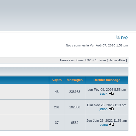
FAQ
Nous sommes le Ven Aoû 07, 2026 1:53 pm
Heures au format UTC + 1 heure [ Heure d’été ]
Sujets
Messages
Dernier message
Lun Fév 09, 2026 8:55 pm
46
238163
track
Dim Nov 26, 2023 1:13 pm
201
102350
jkbon
Jeu Juin 23, 2022 11:58 am
37
6552
yuma