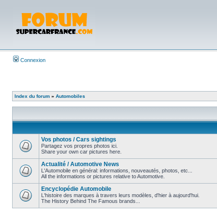
Connexion
Index du forum
»
Automobiles
Vos photos / Cars sightings
Partagez vos propres photos ici.
Share your own car pictures here.
Actualité / Automotive News
L'Automobile en général: informations, nouveautés, photos, etc...
All the informations or pictures relative to Automotive.
Encyclopédie Automobile
L'histoire des marques à travers leurs modèles, d'hier à aujourd'hui.
The History Behind The Famous brands...