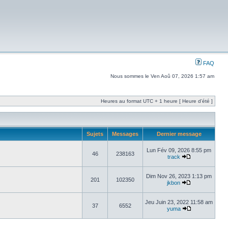
FAQ
Nous sommes le Ven Aoû 07, 2026 1:57 am
Heures au format UTC + 1 heure [ Heure d’été ]
Sujets
Messages
Dernier message
Lun Fév 09, 2026 8:55 pm
46
238163
track
Dim Nov 26, 2023 1:13 pm
201
102350
jkbon
Jeu Juin 23, 2022 11:58 am
37
6552
yuma