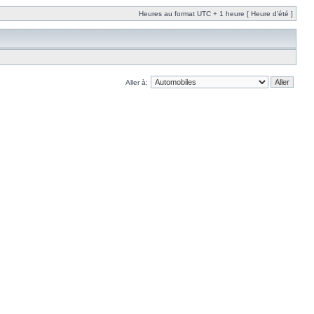
Heures au format UTC + 1 heure [ Heure d’été ]
Aller à: