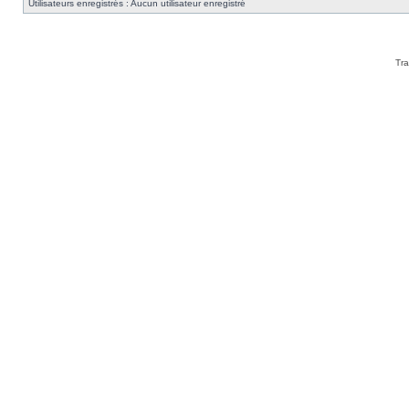
Utilisateurs enregistrés : Aucun utilisateur enregistré
Tra